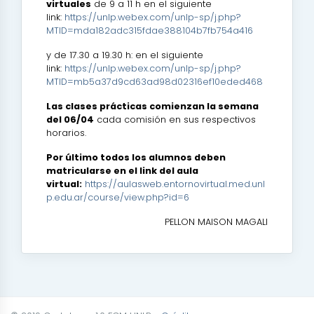
virtuales
de 9 a 11 h en el siguiente
link:
https://unlp.webex.com/unlp-sp/j.php?
MTID=mda182adc315fdae388104b7fb754a416
y de 17.30 a 19.30 h: en el siguiente
link:
https://unlp.webex.com/unlp-sp/j.php?
MTID=mb5a37d9cd63ad98d02316ef10eded468
Las clases prácticas comienzan la semana
del 06/04
cada comisión en sus respectivos
horarios.
Por último todos los alumnos deben
matricularse en el link del aula
virtual:
https://aulasweb.entornovirtual.med.unl
p.edu.ar/course/view.php?id=6
PELLON MAISON MAGALI