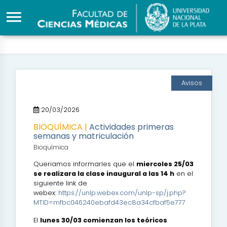
Avisos
20/03/2026
BIOQUÍMICA |
Actividades primeras
semanas y matriculación
Bioquímica
Queriamos informarles que el
miercoles 25/03
se realizara la clase inaugural a las 14 h
en el
siguiente link de
webex:
https://unlp.webex.com/unlp-sp/j.php?
MTID=mfbc046240ebafd43ec8a34cfbaf5e777
El
lunes 30/03 comienzan los teóricos