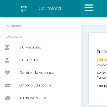
Cartelera
CARRERAS
ACCESO A
SIU Medicina
31/0
CIRU
SIU EURHES
import
Control de vacunas
No se 
Tanto 
Entorno Educativo
Esto r
Aulas Web FCM