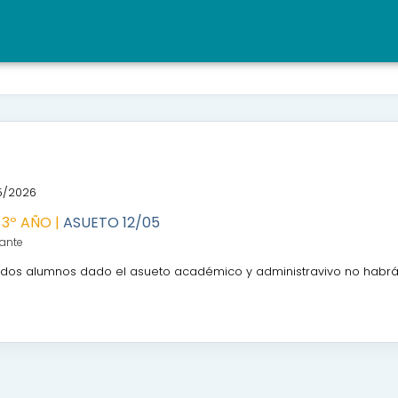
5/2026
 3º AÑO |
ASUETO 12/05
ante
dos alumnos dado el asueto académico y administravivo no habrá cla