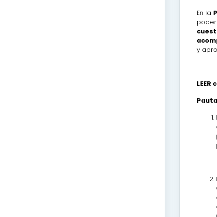
En la
poder 
cuest
acom
y apro
LEER 
Pauta