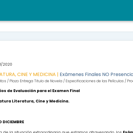
1/2020
ATURA, CINE Y MEDICINA |
Exámenes Finales NO Presencia
tos / Plazo Entrega Titulo de Novela / Especificaciones de las Películas / 
rios de Evaluación para el Examen Final
atura Literatura, Cine y Medicina.
 DICIEMBRE
ta de la situación extraordinaria que estamos atravesando, los
Exám