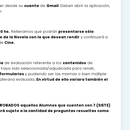
er desde su
cuenta
de
Gmail
. Deben abrir la aplicación,
o.
0 hs.
Reiteramos que podrán
presentarse sólo
 de la Novela con la que desean rendir
y
continuará
a
de
Cine.
ia
de evaluación referente a los
contenidos
de
haya sido seleccionada/adjudicada para rendir,
s formularios
y pudiendo ser las mismas o bien múltiple
Literaria evaluada
. En virtud de ello variara también el
PROBADOS aquellos Alumnos que cuenten con 7 (SIETE)
ará sujeto a la cantidad de preguntas resueltas como