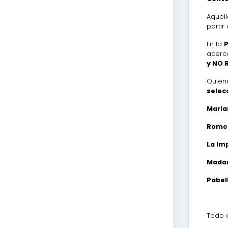
Aquel
partir
En la
acer
y
NO R
Quien
selec
Maria
Romeo
La Im
Mada
Pabel
Todo 