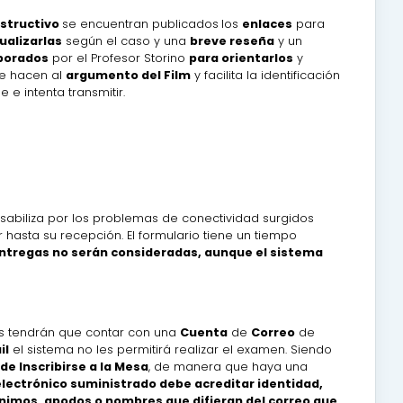
Instructivo
se encuentran publicados
los
enlaces
para
ualizarlas
según el caso y una
breve reseña
y un
borados
por el Profesor Storino
para orientarlos
y
e hacen al
argumento del Film
y facilita la identificación
e intenta transmitir.
sabiliza por los problemas de conectividad surgidos
asta su recepción. El formulario tiene un tiempo
ntregas no serán consideradas, aunque el sistema
es tendrán que contar con una
Cuenta
de
Correo
de
il
el sistema no les permitirá realizar el examen. Siendo
e Inscribirse a la Mesa
, de manera que haya una
electrónico suministrado debe acreditar identidad,
nimos, apodos o nombres que difieran del correo que