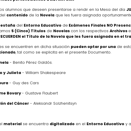
los alumnos que deseen presentarse a rendir en la Mesa del día
JU
 del
contenido
de la
Novela
que les fuera asignada oportunamente 
Pestaña
del
Entorno Educativo
de
Exámenes Finales NO Presenc
camos
5 (Cinco) Títulos
de
Novelas
con los respectivos
Archivos
e
ECUERDEN el Título de la Novela que les fuera asignada en el tr
es se encuentren en dicha situación
pueden optar por una
de est
cionado
, tal como se explicita en el presente Documento.
nela
- Benito Pérez Galdós.
 y Julieta
- William Shakespeare
pura
- Guy des Cars
me Bovary
- Gustave Flaubert
lón del Cáncer
- Aleksandr Solzhenitsyn
el
material
se encuentra
digitalizado
en el
Entorno Educativo
y a