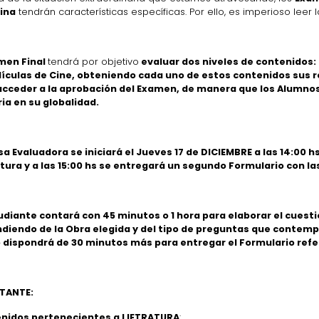
ina
tendrán características específicas. Por ello, es imperioso leer 
men Final
tendrá por objetivo
evaluar dos niveles de contenidos:
ículas de Cine, obteniendo cada uno de estos contenidos sus
acceder a la aprobación del Examen, de manera que los Alumnos
ia en su globalidad.
a Evaluadora se iniciará el Jueves 17 de DICIEMBRE a las 14:00 h
atura y a las 15:00 hs se entregará un segundo Formulario con l
tudiante contará con 45 minutos o 1 hora para elaborar el cuesti
diendo de la Obra elegida y del tipo de preguntas que contemple
 dispondrá de 30 minutos más para entregar el Formulario refer
TANTE:
nidos pertenecientes a LIETRATURA
: