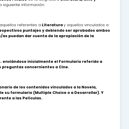
la siguiente información:
aquellos referentes a
Literatura
y aquellos vinculados a
 respectivos puntajes y debiendo ser aprobados ambos
/as puedan dar cuenta de la apropiación de la
s. enviándose inicialmente el Formulario referido a
as preguntas concernientes a Cine.
onario de los contenidos vinculados a la Novela,
 su formulario (Multiple Choice o a Desarrollar). Y
ente a las Películas.