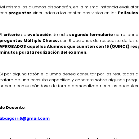
Así mismo los alumnos dispondrán, en la misma instancia evaluator
con
preguntas
vinculadas a los contenidos vistos en las
Películas
El
criterio
de
evaluación
de este
segundo formulario
correspond
preguntas Múltiple Choice,
con 6 opciones de respuesta de las c
APROBADOS aquellos Alumnos que cuenten con 15 (QUINCE) res
minutos para la realización del examen.
Si por alguna razón el alumno desea consultar por los resultados
tratare de una consulta específica y concreta sobre algunas pregu
hacerlo comunicándose de forma personalizada con los docentes a
 de Docente
:
abaigorri5@gmail.com