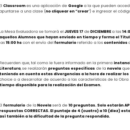
El
Classroom
es una aplicación de
Google
a la que pueden acced
apuntarse a una clase (
no cliquear en “crear
”) e ingresar el códig
La Mesa Evaluadora se tomará el
JUEVES 17
de
DICIEMBRE
a las
14:0
aquellos Alumnos que hayan enviado en tiempo y forma el Titulo
las
15:00 hs
con el envío del
formulario
referido a los
contenidos
Recuerden que, tal como le fuera informado en la primera
instanc
Literatura
,
se realizarán
preguntas específicas
de la
novela
que 
teniendo en cuenta estas divergencias a la hora de realizar lo
choice o a desarrollar de acuerdo a las características de la Obra 
tiempo disponible para la realización del Examen.
El
formulario
de la
Novela
será de
10 preguntas. Solo estarán A
respuestas CORRECTAS. El puntaje de 4 (cuatro) a 10 (diez) est
así también a la dificultad de la pregunta respondida.