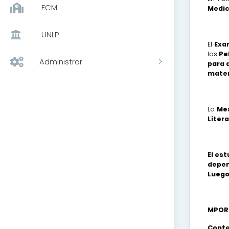
FCM
Medic
UNLP
El
Exa
las
Pel
Administrar
para 
mater
La
Mes
Liter
El es
depen
Luego
MPOR
Conte