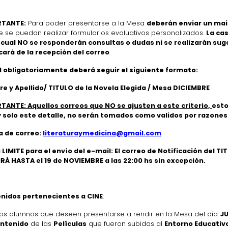
RTANTE:
Para poder presentarse a la Mesa
deberán enviar un mail
 se puedan realizar formularios evaluativos personalizados.
La cas
l cual NO se responderán consultas o dudas ni se realizarán s
cará de la recepción del correo
.
il obligatoriamente deberá seguir el siguiente formato:
e y Apellido/ TITULO de la Novela Elegida / Mesa DICIEMBRE
TANTE: Aquellos correos que NO se ajusten a este criterio,
esto
y solo este detalle, no serán tomados como validos por razones
a de correo:
literaturaymedicina@gmail.com
LIMITE para el envío del e-mail: El correo de Notificación del T
IRÁ HASTA el
19 de NOVIEMBRE a las 22:00 hs sin excepción.
nidos pertenecientes a CINE
:
los alumnos que deseen presentarse a rendir en la Mesa del día
JU
ntenido
de las
Películas
que fueron subidas al
Entorno Educativ