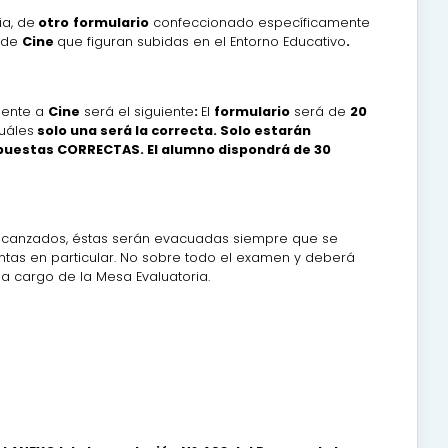
ia, de
otro
formulario
confeccionado específicamente
de
Cine
que figuran subidas en el Entorno Educativo
.
iente a
Cine
será el siguiente
:
El
formulario
será de
20
uáles
solo una será la correcta. Solo estarán
puestas CORRECTAS. El alumno dispondrá de 30
 alcanzados, éstas serán evacuadas siempre que se
ntas en particular. No sobre todo el examen y deberá
 cargo de la Mesa Evaluatoria.