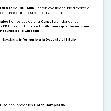
EVES 17
de
DICIEMBRE
, serán evaluados inicialmente a
durante el transcurso de la Cursada.
iales
hemos subido una
Carpeta
en donde les
n
PDF
para todos aquellos
Alumnos que deseen
rendir
anscurso de la Cursada
.
a Novelas e
informarle a la Docente el Titulo
llí se encuentran las
Obras Completas
.