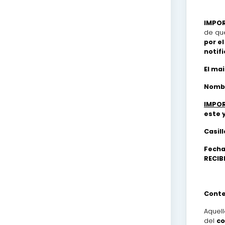
IMPO
de que
por e
notifi
El ma
Nombr
IMPOR
este 
Casill
Fecha 
RECIB
Conte
Aquel
del
co