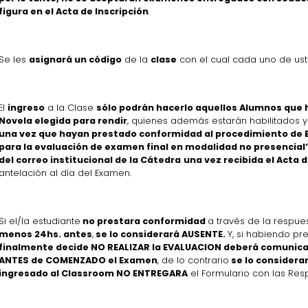
figura en el Acta de Inscripción
.
Se les
asignará un código
de la
clase
con el cual cada uno de u
El
ingreso
a la Clase
sólo podrán hacerlo aquellos Alumnos que h
Novela elegida para rendir
, quienes además estarán habilitados
una vez que hayan prestado conformidad al procedimiento de E
para la evaluación de examen final en modalidad no presencial”
del correo institucional de la Cátedra
una vez recibida el Acta d
antelación al día del Examen.
Si el/la estudiante
no prestara conformidad
a través de la respues
menos 24hs. antes
,
se lo considerará AUSENTE.
Y, si habiendo p
finalmente decide NO REALIZAR la EVALUACION deberá comunica
ANTES de COMENZADO el Examen
, de lo contrario
se lo consider
ingresado al Classroom NO ENTREGARA
el Formulario con las Re