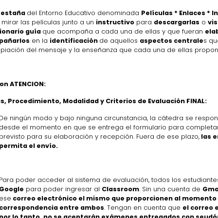
Pestaña
del Entorno Educativo denominada
Películas * Enlaces * 
mirar las películas junto a un
instructivo
para
descargarlas
o
vis
ionario guía
que acompaña a cada una de ellas y que fueran
ela
pañarlos
en la
identificación
de aquellos
aspectos centrale
s qu
piación del mensaje y la enseñanza que cada una de ellas propone 
con ATENCION:
s, Procedimiento, Modalidad y Criterios de Evaluación FINAL:
De ningún modo y bajo ninguna circunstancia, la cátedra se respon
desde el momento en que se entrega el formulario para completar h
previsto para su elaboración y recepción. Fuera de ese plazo,
las e
permita el envío.
Para poder acceder al sistema de evaluación, todos los estudiant
Google
para poder ingresar al
Classroom
. Sin una cuenta de
Gma
ese
correo electrónico el mismo que proporcionen al momento d
correspondencia entre ambos
. Tengan en cuenta que
el correo 
por lo tanto, no se aceptarán exámenes entregados con seudó