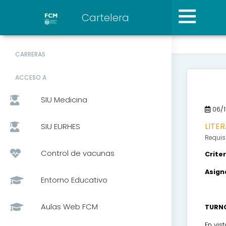
Cartelera
CARRERAS
ACCESO A
SIU Medicina
06/1
LITER
SIU EURHES
Requisi
Control de vacunas
Crite
Asign
Entorno Educativo
Aulas Web FCM
TURNO
En vis