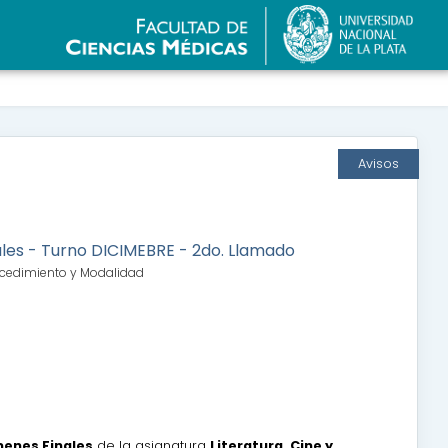
Avisos
les - Turno DICIMEBRE - 2do. Llamado
Procedimiento y Modalidad
enes Finales
de la asignatura
Literatura, Cine y