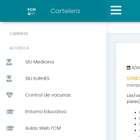
Cartelera
CARRERAS
ACCESO A
SIU Medicina
11/0
GINE
SIU EURHES
Inscri
Control de vacunas
Las/os
pares)
Entorno Educativo
Aulas Web FCM