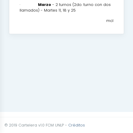
·
Marzo
- 2 turnos (2do. turno con dos
llamados) - Martes 11, 18 y 25
mcl
© 2019 Cartelera v1.0 FCM UNLP -
Créditos