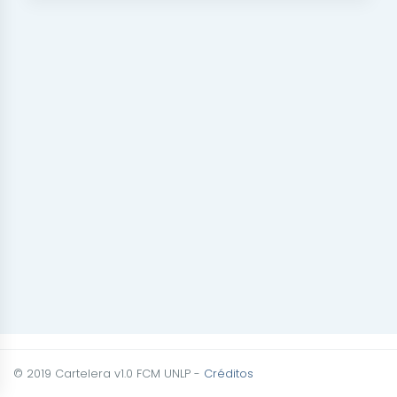
© 2019 Cartelera v1.0 FCM UNLP -
Créditos