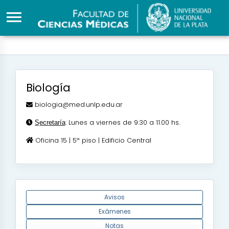
Biología
biologia@med.unlp.edu.ar
S̲e̲c̲r̲e̲t̲a̲r̲í̲a̲: Lunes a viernes de 9:30 a 11.00 hs.
Oficina 15 | 5ª piso | Edificio Central
Avisos
Exámenes
Notas