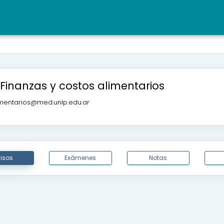
Finanzas y costos alimentarios
mentarios@med.unlp.edu.ar
isos
Exámenes
Notas