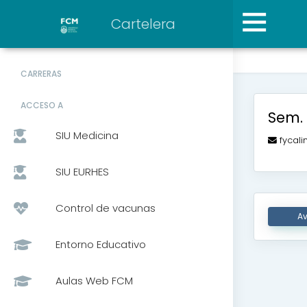
Cartelera
CARRERAS
ACCESO A
Sem. 
SIU Medicina
fycali
SIU EURHES
Control de vacunas
Av
Entorno Educativo
Aulas Web FCM