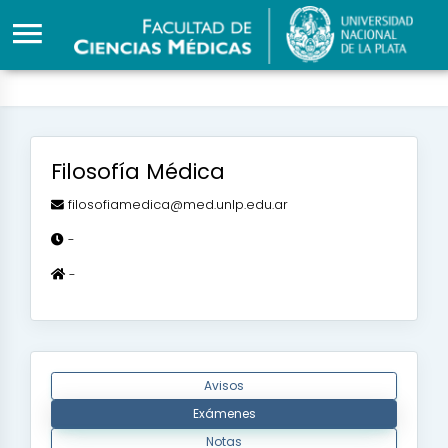
Filosofía Médica
filosofiamedica@med.unlp.edu.ar
-
-
Avisos
Exámenes
Notas