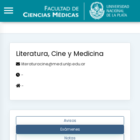
Literatura, Cine y Medicina
literaturacine@med.unlp.edu.ar
-
-
Avisos
Exámenes
Notas